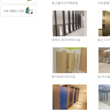
광교갤러리아백화점
사당종합
영종도 제2여객터미널
용산 CG
동아방송어린이집
남산LG