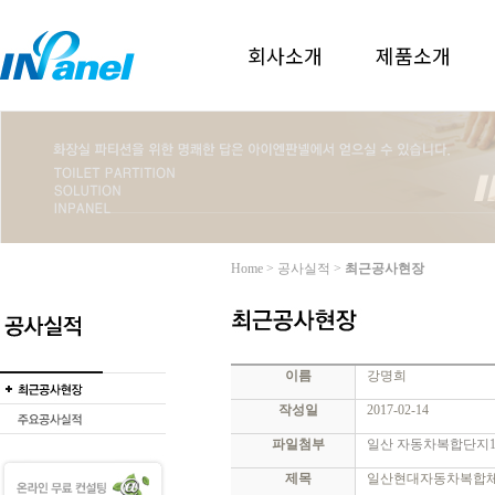
회사소개
제품소개
Home > 공사실적 >
최근공사현장
이름
강명희
작성일
2017-02-14
파일첨부
일산 자동차복합단지1.
제목
일산현대자동차복합