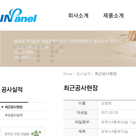
회사소개
제품소개
Home > 공사실적 >
최근공사현장
이름
강명희
작성일
2017-02-28
파일첨부
코엑스4층회의실 -1.jp
제목
코엑스4층회의실